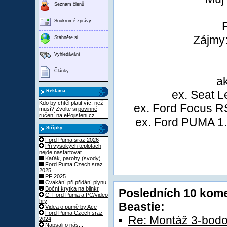
Seznam členů
Soukromé zprávy
Zájmy:
Stáhněte si
Vyhledávání
Články
a
Reklama
ex. Seat L
Kdo by chtěl platit víc, než
ex. Ford Focus R
musí? Zvolte si
povinné
ručení
na ePojisteni.cz.
ex. Ford PUMA 1.
Střípky
Ford Puma sraz 2026
Při vysokých teplotách
nejde nastartovat.
Kaťák, parohy (svody)
Ford Puma Czech sraz
2025
PF 2025
Cvakání při přidání plynu
Boční krytka na blinkr
Posledních 10 komen
Č: Ford Puma a PC/video
hry
Beastie:
Videa o pumě by Ace
Ford Puma Czech sraz
Re: Montáž 3-bod
2024
Napsali o nás...