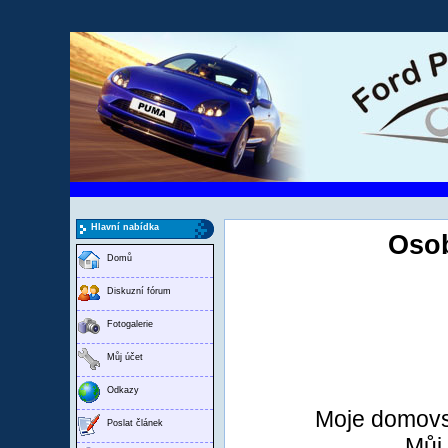
Hlavní nabídka
Osob
Domů
Diskuzní fórum
Fotogalerie
Můj účet
Odkazy
Moje domovs
Poslat článek
Můj 