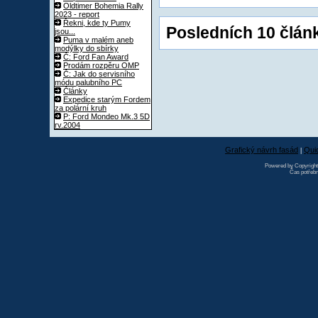
Oldtimer Bohemia Rally
2023 - report
Řekni, kde ty Pumy
Posledních 10 článk
jsou...
Puma v malém aneb
modýlky do sbírky
Č: Ford Fan Award
Prodám rozpěru OMP
Č: Jak do servisního
módu palubního PC
Články
Expedice starým Fordem
za polární kruh
P: Ford Mondeo Mk.3 5D
rv.2004
Grafický návrh fasád
Qui
|
Powered by Copyrigh
Čas potřebn