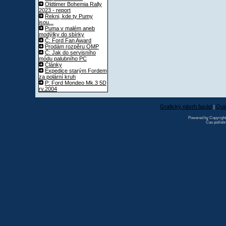
Oldtimer Bohemia Rally
2023 - report
Řekni, kde ty Pumy
jsou...
Puma v malém aneb
modýlky do sbírky
Č: Ford Fan Award
Prodám rozpěru OMP
Č: Jak do servisního
módu palubního PC
Články
Expedice starým Fordem
za polární kruh
P: Ford Mondeo Mk.3 5D
rv.2004
Grafický návrh fasád
Qui
|
Powered by Copyrigh
Čas potřebn