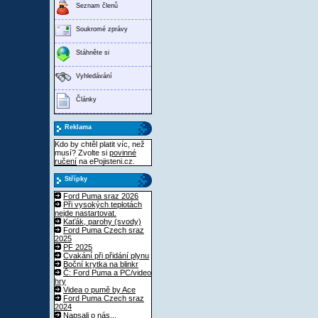
Seznam členů
Soukromé zprávy
Stáhněte si
Vyhledávání
Články
Reklama
Kdo by chtěl platit víc, než
musí? Zvolte si
povinné
ručení
na ePojisteni.cz.
Střípky
Ford Puma sraz 2026
Při vysokých teplotách
nejde nastartovat.
Kaťák, parohy (svody)
Ford Puma Czech sraz
2025
PF 2025
Cvakání při přidání plynu
Boční krytka na blinkr
Č: Ford Puma a PC/video
hry
Videa o pumě by Ace
Ford Puma Czech sraz
2024
Napsali o nás...