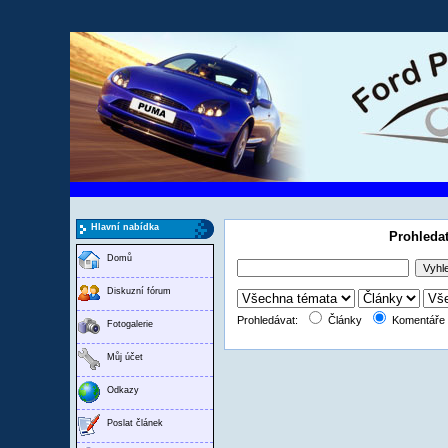
Hlavní nabídka
Prohledat
Domů
Diskuzní fórum
Prohledávat:
Články
Komentář
Fotogalerie
Můj účet
Odkazy
Poslat článek