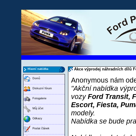
Akce výprodej náhradních dílů F
Hlavní nabídka
Anonymous nám odesl
Domů
"Akční nabídka
výpr
Diskuzní fórum
vozy
Ford Transit,
Fotogalerie
Escort, Fiesta, Pum
Můj účet
modely.
Odkazy
Nabídka se bude
pra
Poslat článek