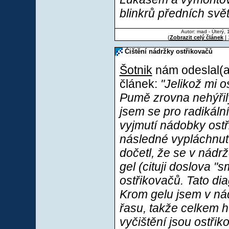
blinkrů předních svět
Autor: mad - Úterý, 
(
Zobrazit celý článek
| 
Čištění nádržky ostřikovačů
Šotnik
nám odeslal(a)
článek:
"Jelikož mi o
Pumě zrovna nehýřil
jsem se pro radikální
vyjmutí nádobky ostři
následné vypláchnutí.
dočetl, že se v nádr
gel (cituji doslova "
ostřikovačů. Tato dia
Krom gelu jsem v ná
řasu, takže celkem 
vyčištění jsou ostři