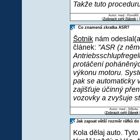
Takže tuto proceduru
Autor: mad - Pondělí,
(
Zobrazit celý článek
| 
Co znamená zkratka ASR?
Šotnik
nám odeslal(a)
článek:
"ASR (z ně
Antriebsschlupfrege
protáčení poháněnýc
výkonu motoru. Syst
pak se automaticky 
zajišťuje účinný pře
vozovky a zvyšuje stab
Autor: mad - Středa,
(
Zobrazit celý článek
|
Jak zapsat větší rozměr ráfků do
Kola dělaj auto. Tyto 