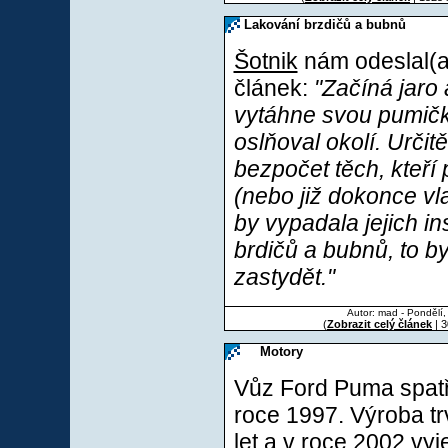
Lakování brzdičů a bubnů
Šotnik
nám odeslal(a)
článek:
"Začíná jaro 
vytáhne svou pumičk
oslňoval okolí. Určit
bezpočet těch, kteří 
(nebo již dokonce vlas
by vypadala jejich i
brdičů a bubnů, to b
zastydět."
Autor: mad - Pondělí,
(
Zobrazit celý článek
| 3
Motory
Vůz Ford Puma spatři
roce 1997. Výroba tr
let a v roce 2002 vy