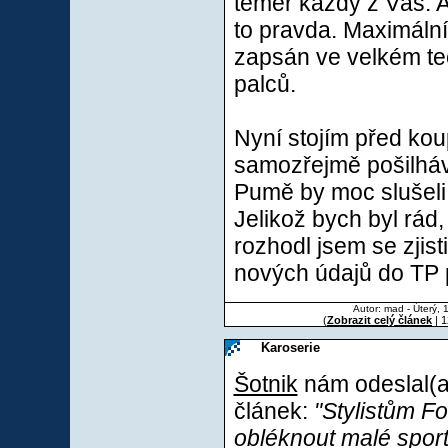
téměř každý z Vás. 
to pravda. Maximální 
zapsán ve velkém te
palců.
Nyní stojím před kou
samozřejmě pošilhá
Pumě by moc slušeli 
Jelikož bych byl rád,
rozhodl jsem se zjis
nových údajů do TP 
Autor: mad - Úterý, 
(
Zobrazit celý článek
| 1
Karoserie
Šotnik
nám odeslal(a)
článek:
"Stylistům Fo
obléknout malé spor