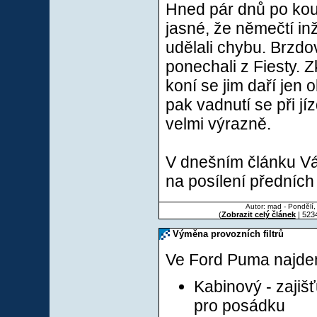
Hned pár dnů po kou
jasné, že němečtí in
udělali chybu. Brzd
ponechali z Fiesty. Z
koní se jim daří jen 
pak vadnutí se při jí
velmi výrazně.
V dnešním článku Vá
na posílení předních
Autor: mad - Pondělí,
(
Zobrazit celý článek
| 5234
Výměna provozních filtrů
Ve Ford Puma najdeme 
Kabinový - zajišť
pro posádku