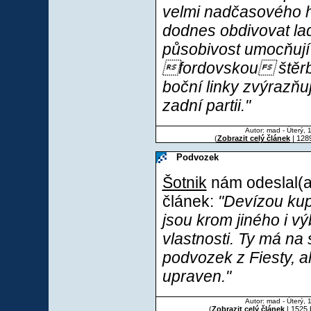
velmi nadčasového h
dodnes obdivovat ladn
působivost umocňují 
fordovskou štěrb
boční linky zvýrazňuj
zadní partii."
Autor: mad - Úterý, 
(
Zobrazit celý článek
| 1289
Podvozek
Šotnik
nám odeslal(a)
článek:
"Devízou ku
jsou krom jiného i vý
vlastnosti. Ty má na
podvozek z Fiesty, al
upraven."
Autor: mad - Úterý, 
(
Zobrazit celý článek
| 1525 