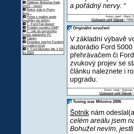
Oldtimer Bohemia Rally
a pořádný nervy. "
2023 - report
Řekni, kde ty Pumy
jsou...
Autor: mad - Úterý, 
Puma v malém aneb
(
Zobrazit celý článek
| 7006
modýlky do sbírky
Č: Ford Fan Award
Prodám rozpěru OMP
Originální ozvučení
Č: Jak do servisního
módu palubního PC
V základní výbavě 
Články
Expedice starým Fordem
autorádio Ford 5000
za polární kruh
P: Ford Mondeo Mk.3 5D
rv.2004
přehrávačem či For
zvukový projev se st
článku naleznete i r
upgradu.
Autor: mad - Sobota,
(
Zobrazit celý článek
|
Tuning sraz Milovice 2006
Šotnik
nám odeslal(a)
celém areálu jsem na
Bohužel nevím, jestli