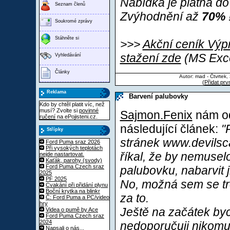
Nabídka je platná do
Seznam členů
Zvýhodnění až
70%
Soukromé zprávy
Stáhněte si
>>>
Akční ceník Výp
stažení zde
(MS Exce
Vyhledávání
Články
Autor: mad - Čtvrtek,
(
Přidat prv
Reklama
Barvení palubovky
Kdo by chtěl platit víc, než
musí? Zvolte si
povinné
Sajmon.Fenix
nám od
ručení
na ePojisteni.cz.
následující článek:
"
Střípky
stránek www.devilsc
Ford Puma sraz 2026
Při vysokých teplotách
říkal, že by nemusel
nejde nastartovat.
Kaťák, parohy (svody)
Ford Puma Czech sraz
palubovku, nabarvit j
2025
PF 2025
No, možná sem se tro
Cvakání při přidání plynu
Boční krytka na blinkr
za to.
Č: Ford Puma a PC/video
hry
Ještě na začátek bych
Videa o pumě by Ace
Ford Puma Czech sraz
2024
nedoporučuji nikomu,
Napsali o nás...