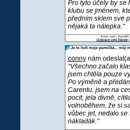
Pro tyto účely by se 
klubu se jménem, kte
předním sklem své p
nějaká ta nálepka."
Autor: mad - Pondělí,
(
Zobrazit celý článek
|
Je to holt moje pumička... můj m
conny
nám odeslal(a)
"Všechno začalo kla
jsem chtěla pouze vym
Po výměně a předán
Carentu, jsem na ce
pocit, jela divně, cít
volnoběhem, že si sa
vůbec jet, nedalo se 
nákladák."