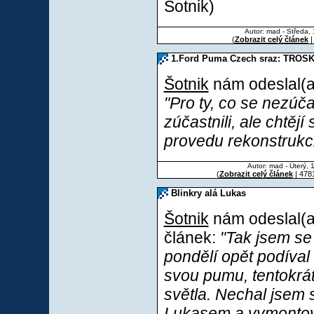
Šotnik)
Autor: mad - Středa,
(
Zobrazit celý článek
|
1.Ford Puma Czech sraz: TROS
Šotnik
nám odeslal(a)
"Pro ty, co se nezúčas
zúčastnili, ale chtěj
provedu rekonstrukc
Autor: mad - Úterý, 
(
Zobrazit celý článek
| 4781
Blinkry alá Lukas
Šotnik
nám odeslal(a)
článek:
"Tak jsem se
pondělí opět podíval
svou pumu, tentokrát
světla. Nechal jsem 
Lukasem a vymontova