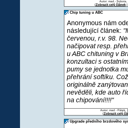
Autor: mad - Sobota,
(
Zobrazit celý článek
|
Chip tuning u ABC
Anonymous nám odes
následující článek:
"
červenou, r.v. 98. Ne
načipovat resp. přehr
u ABC chituning v B
konzultaci s ostatními
pumy se jednotka mu
přehrání softíku. Co
originálně zanýtovan
nevěděli, kde auto ří
na chipování!!!!"
Autor: mad - Pátek, 
(
Zobrazit celý čl
Upgrade předního brzdového sy