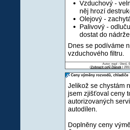
Vzduchový - velm
něj hrozí destru
Olejový - zachyt
Palivový - odluč
dostat do nádrže
Dnes se podíváme n
vzduchového filtru.
Autor: mad - Úterý, 
(
Zobrazit celý článek
| 2653
Ceny výměny rozvodů, chladiče
Jelikož se chystám 
jsem zjišťoval ceny 
autorizovaných servi
autodílen.
Doplněny ceny výměn