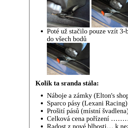
Poté už stačilo pouze vzít 3
do všech bodů
Kolik ta sranda stála:
Náboje a zámky (Elton's sho
Sparco pásy (Lexani Racin
Prošití pásů (místní švadle
Celková cena pořízení ………
Radost z nové blbosti… k ne