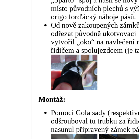
„Sparto“ spoj a našil se nový
místo původních plechů s výř
origo forďácký náboje pásů.
Od nově zakoupených zámků 
odřezat původně ukotvovací 
vytvořil „oko“ na navlečení n
řidičem a spolujezdcem (je t
Montáž:
Pomocí Gola sady (respektiv
odšrouboval tu trubku za řid
nasunul připravený zámek pá