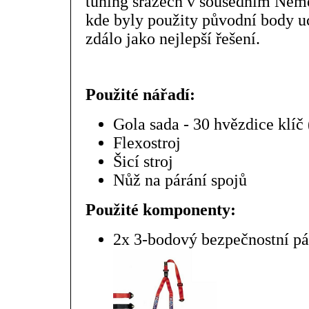
tuning srazech v sousedním Něme
kde byly použity původní body uc
zdálo jako nejlepší řešení.
Použité nářadí:
Gola sada - 30 hvězdice klíč
Flexostroj
Šicí stroj
Nůž na párání spojů
Použité komponenty:
2x 3-bodový bezpečnostní pá