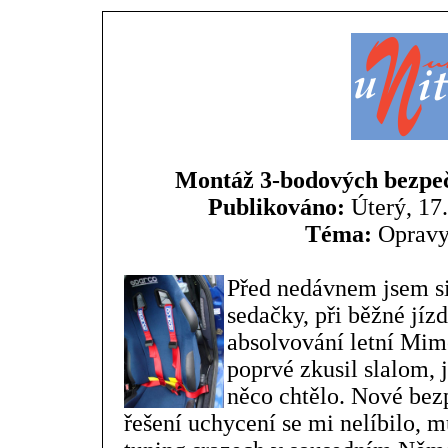
Montáž 3-bodových bezpeč
Publikováno:
Úterý, 17.
Téma:
Opravy
Před nedávnem jsem si
sedačky, při běžné jízd
absolvování letní Mim
poprvé zkusil slalom, js
něco chtělo. Nové bezp
řešení uchycení se mi nelíbilo, m