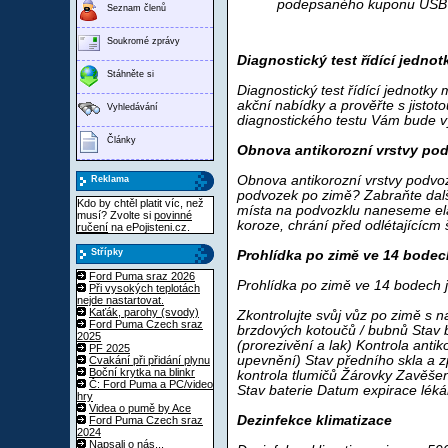
podepsaného kuponu USB F
Seznam členů
Soukromé zprávy
Diagnostický test řídící jedno
Stáhněte si
Diagnostický test řídící jednotky
akční nabídky a prověřte s jistot
Vyhledávání
diagnostického testu Vám bude v
Články
Obnova antikorozní vrstvy po
Obnova antikorozní vrstvy podvo
Reklama
podvozek po zimě? Zabraňte dal
Kdo by chtěl platit víc, než
místa na podvozklu naneseme ela
musí? Zvolte si
povinné
koroze, chrání před odlétajícícm 
ručení
na ePojisteni.cz.
Střípky
Prohlídka po zimě ve 14 bodec
Ford Puma sraz 2026
Prohlídka po zimě ve 14 bodech 
Při vysokých teplotách
nejde nastartovat.
Kaťák, parohy (svody)
Zkontrolujte svůj vůz po zimě s n
Ford Puma Czech sraz
brzdových kotoučů / bubnů Stav b
2025
(prorezivění a lak) Kontrola anti
PF 2025
upevnění) Stav předního skla a z
Cvakání při přidání plynu
Boční krytka na blinkr
kontrola tlumičů Žárovky Zavěšení
Č: Ford Puma a PC/video
Stav baterie Datum expirace léká
hry
Videa o pumě by Ace
Dezinfekce klimatizace
Ford Puma Czech sraz
2024
Napsali o nás...