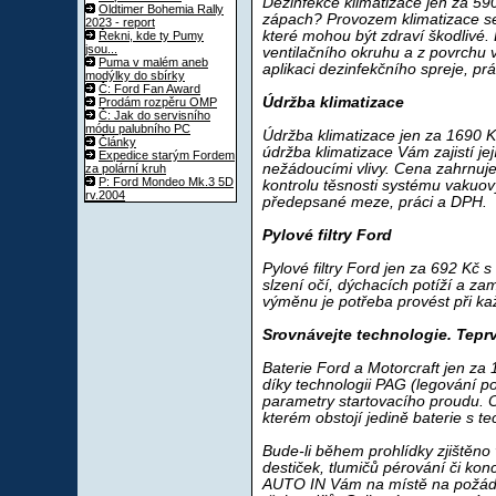
Dezinfekce klimatizace jen za
59
Oldtimer Bohemia Rally
zápach? Provozem klimatizace se
2023 - report
které mohou být zdraví škodlivé.
Řekni, kde ty Pumy
jsou...
ventilačního okruhu a z povrchu 
Puma v malém aneb
aplikaci dezinfekčního spreje, pr
modýlky do sbírky
Č: Ford Fan Award
Údržba klimatizace
Prodám rozpěru OMP
Č: Jak do servisního
módu palubního PC
Údržba klimatizace jen za
1690
Kč
Články
údržba klimatizace Vám zajistí jej
Expedice starým Fordem
nežádoucími vlivy. Cena zahrnuje 
za polární kruh
P: Ford Mondeo Mk.3 5D
kontrolu těsnosti systému vakuo
rv.2004
předepsané meze, práci a DPH.
Pylové filtry Ford
Pylové filtry Ford jen za
692
Kč s 
slzení očí, dýchacích potíží a zam
výměnu je potřeba provést při kaž
Srovnávejte technologie. Tepr
Baterie Ford a Motorcraft jen za
díky technologii PAG (legování po
parametry startovacího proudu. Od
kterém obstojí jedině baterie s t
Bude-li během prohlídky zjištěno
destiček, tlumičů pérování či ko
AUTO IN Vám na místě na požádá