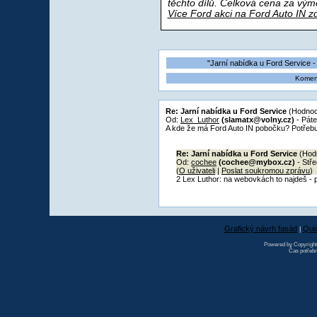
těchto dílů. Celková cena za výmě
Více Ford akci na Ford Auto IN z
"Jarní nabídka u Ford Service 
Koment
Re: Jarní nabídka u Ford Service
(Hodnoc
Od:
Lex_Luthor
(slamatx@volny.cz)
- Páte
A kde že má Ford Auto IN pobočku? Potřebuj
Re: Jarní nabídka u Ford Service
(Hod
Od:
cochee
(cochee@mybox.cz)
- Stře
(
O uživateli
|
Poslat soukromou zprávu
)
2 Lex Luthor: na webovkách to najdeš - p
Grafický návrh fasád
Qui
|
Powered by Copyrigh
Čas potřebn