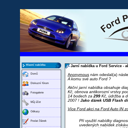
Hlavní nabídka
Jarní nabídka u Ford Service - 
Domů
Anonymous
nám odeslal(a) násle
A komu své auto Ford ?
Diskuzní fórum
Akční jarní nabídka obsahuje diag
Kč, obnova antikorozní vrstvy p
Fotogalerie
14 bodech za
299
Kč, údržba a de
2007 !
Jako dárek USB Flash di
Můj účet
Více Ford akci na Ford Auto IN z
Odkazy
Při využití nabídky diagnos
Poslat článek
uvedených nabídek získáv