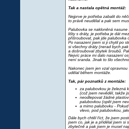
Tak a nastala opětná montáž:
Nejprve je potřeba zabalit do něč
to právě neudělal a pak sem muse
Palubovka se nakloněná nasune zp
lišty s dráty, je potřeba je dát m
přišroubovat, pak jde palubovka o
Po nasazení jsem si ji chytil po s
si všechny dráty (nerad bych pak
a došrouboval zbytek šroubů. Pak 
Nejvíc práce mi dalo nasazení os
není sranda. Jinak to šlo všechn
Nakonec jsem jen vzal opravnou 
udělal během montáže.
Tak, pár poznatků z montáže:
za palubovkou je železná k
(což jsem nevěděl, takže js
neodlepovat žádné plastové
palubovkou (opět jsem nevě
a mimo palubovku - Pokud n
vlevo, pod palubovkou, jak
Dále bych chtěl říct, že jsem pos
jsem co, jak je a přidělal jsem si
zbytečně a pak jsem je musel nap