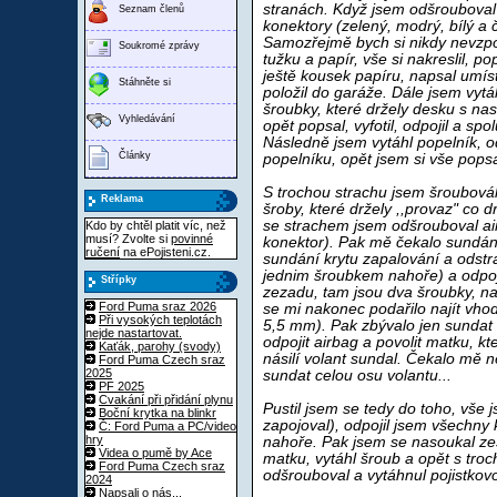
stranách. Když jsem odšrouboval k
Seznam členů
konektory (zelený, modrý, bílý a 
Samozřejmě bych si nikdy nevzpom
Soukromé zprávy
tužku a papír, vše si nakreslil, pop
ještě kousek papíru, napsal umís
Stáhněte si
položil do garáže. Dále jsem vytá
šroubky, které držely desku s nas
Vyhledávání
opět popsal, vyfotil, odpojil a sp
Následně jsem vytáhl popelník, o
Články
popelníku, opět jsem si vše popsal,
S trochou strachu jsem šroubovák
Reklama
šroby, které držely ,,provaz" co d
se strachem jsem odšrouboval air
Kdo by chtěl platit víc, než
musí? Zvolte si
povinné
konektor). Pak mě čekalo sundání
ručení
na ePojisteni.cz.
sundání krytu zapalování a odstr
jednim šroubkem nahoře) a odpoj
Střípky
zezadu, tam jsou dva šroubky, n
Ford Puma sraz 2026
se mi nakonec podařilo najít vhod
Při vysokých teplotách
5,5 mm). Pak zbývalo jen sundat 
nejde nastartovat.
odpojit airbag a povolit matku, kt
Kaťák, parohy (svody)
násilí volant sundal. Čekalo mě n
Ford Puma Czech sraz
2025
sundat celou osu volantu...
PF 2025
Cvakání při přidání plynu
Pustil jsem se tedy do toho, vše j
Boční krytka na blinkr
zapojoval), odpojil jsem všechny 
Č: Ford Puma a PC/video
hry
nahoře. Pak jsem se nasoukal ze
Videa o pumě by Ace
matku, vytáhl šroub a opět s troc
Ford Puma Czech sraz
odšrouboval a vytáhnul pojistkovo
2024
Napsali o nás...