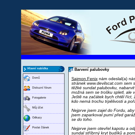
Hlavní nabídka
Barvení palubovky
Domů
Sajmon.Fenix
nám odeslal(a) nás
stránek www.devilscat.com sem si
těžké sundat palubovku, nabarvit 
Diskuzní fórum
možná sem se trošku spletl, ale vý
Ještě na začátek bych chtěl říct,
Fotogalerie
kdo nemá trochu trpělivosti a poř
Můj účet
Nejprve jsem zajel do Fordu, aby 
jsem zaparkoval pumí před garáž, p
Odkazy
se do toho.
Poslat článek
Nejprve jsem otevřel kapotu a odp
sundal stříbrný kryt budíků a po