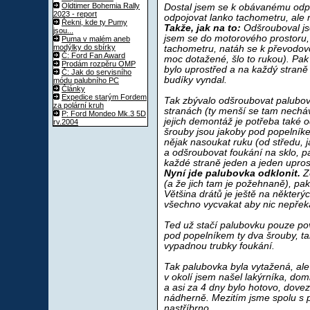
Oldtimer Bohemia Rally
Dostal jsem se k obávanému odpo
2023 - report
odpojovat lanko tachometru, ale
Řekni, kde ty Pumy
Takže, jak na to:
Odšrouboval jse
jsou...
jsem se do motorového prostoru, 
Puma v malém aneb
modýlky do sbírky
tachometru, natáh se k převodov
Č: Ford Fan Award
moc dotažené, šlo to rukou). Pak
Prodám rozpěru OMP
bylo uprostřed a na každý straně 
Č: Jak do servisního
budíky vyndal.
módu palubního PC
Články
Expedice starým Fordem
Tak zbývalo odšroubovat palubovk
za polární kruh
stranách (ty menší se tam necháva
P: Ford Mondeo Mk.3 5D
jejich demontáž je potřeba také o
rv.2004
šrouby jsou jakoby pod popelníkem
nějak nasoukat ruku (od středu, j
a odšroubovat foukání na sklo, pa
každé straně jeden a jeden upros
Nyní jde palubovka odklonit.
Ze
(a že jich tam je požehnaně), pak 
Většina drátů je ještě na některý
všechno vycvakat aby nic nepřek
Ted už stačí palubovku pouze pov
pod popelníkem ty dva šrouby, ta
vypadnou trubky foukání.
Tak palubovka byla vytažená, al
v okolí jsem našel lakýrníka, doml
a asi za 4 dny bylo hotovo, dovezl
nádherně. Mezitím jsme spolu s pří
nastříbrno.