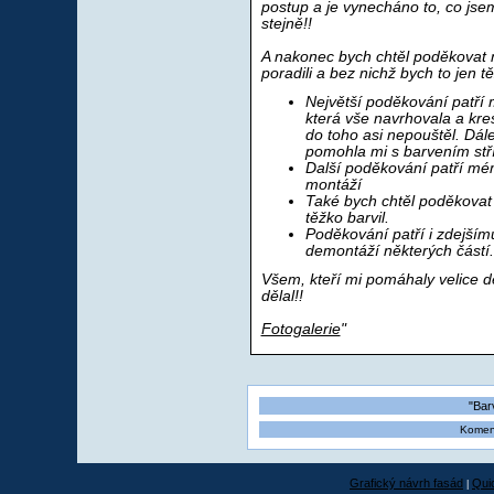
postup a je vynecháno to, co jse
stejně!!
A nakonec bych chtěl poděkovat n
poradili a bez nichž bych to jen t
Největší poděkování patří m
která vše navrhovala a kre
do toho asi nepouštěl. Dál
pomohla mi s barvením stří
Další poděkování patří mé
montáží
Také bych chtěl poděkovat 
těžko barvil.
Poděkování patří i zdejšímu 
demontáží některých částí.
Všem, kteří mi pomáhaly velice dě
dělal!!
Fotogalerie
"
"Bar
Koment
Grafický návrh fasád
Qui
|