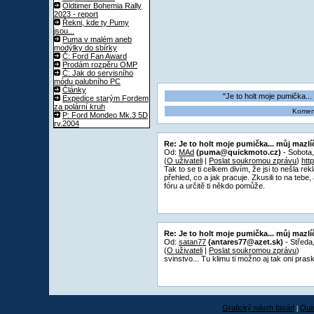
Oldtimer Bohemia Rally
2023 - report
Řekni, kde ty Pumy
jsou...
Puma v malém aneb
modýlky do sbírky
Č: Ford Fan Award
Prodám rozpěru OMP
Č: Jak do servisního
módu palubního PC
Články
"Je to holt moje pumička...
Expedice starým Fordem
za polární kruh
Koment
P: Ford Mondeo Mk.3 5D
rv.2004
Re: Je to holt moje pumička... můj mazlí
Od:
MAd
(puma@quickmoto.cz)
- Sobota,
(
O uživateli
|
Poslat soukromou zprávu
)
htt
Tak to se ti celkem divím, že jsi to nešla 
přehled, co a jak pracuje. Zkusili to na teb
fóru a určitě ti někdo pomůže.
Re: Je to holt moje pumička... můj mazlí
Od:
satan77
(antares77@azet.sk)
- Středa
(
O uživateli
|
Poslat soukromou zprávu
)
svinstvo... Tu klimu ti možno aj tak oni prask
Grafický návrh fasád
Qui
|