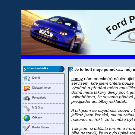
Hlavní nabídka
Je to holt moje pumička... můj 
Domů
conny
nám odeslal(a) následující
servisem, kde jsem chtěla pouze v
výměně a předání mého mazlíčka
Diskuzní fórum
domů měla takový divný pocit, jel
volnoběhem, že si sama přidává pl
Fotogalerie
předjíždět ani blbej nákladák.
Můj účet
A tak jsem se objednala znovu v C
jelikož jsem ženská, tak mi začali
Odkazy
nakonec mi řekli, že to může být 
Poslat článek
Tak jsem si udělala termín u Ford
blbě nastavili, že to bylo úplně 