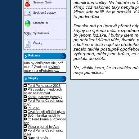
ulomili kus vačky. Na faktuře od C
Seznam členů
klimy, což nakonec taky nebyla pr
klima, kde našli, že je prasklá. 
Soukromé zprávy
to podvoďáci.
Stáhněte si
Dneska má po úpravě přední nápra
kdyby se vpředu měla rozpadnout
Vyhledávání
by jenom ložiska, i bubny jsem m
po dotažení šílená vůle, tlumiče p
Články
s kulí ve městě najel do předního
začalo takhle postupně opotřebov
vyčerpaná, měla jsem hrůzu, co mě 
Reklama
poslala do světa.
Kdo by chtěl platit víc, než
musí? Zvolte si
povinné
Ne, zjistila jsem, že to autičko m
ručení
na ePojisteni.cz.
moje pumička..."
Střípky
Ford Puma sraz 2026
Při vysokých teplotách
nejde nastartovat.
Kaťák, parohy (svody)
Ford Puma Czech sraz
2025
PF 2025
Cvakání při přidání plynu
Boční krytka na blinkr
Č: Ford Puma a PC/video
hry
Videa o pumě by Ace
Ford Puma Czech sraz
2024
Napsali o nás...