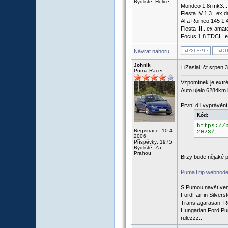
Bydliště: Holice
Mondeo 1,8i mk3...
Fiesta IV 1,3...ex d
Alfa Romeo 145 1,4
Fiesta III...ex ama
Focus 1,8 TDCI...e
Návrat nahoru
Johnik
Zaslal: čt srpen 
Puma Racer
Vzpomínek je extré
Auto ujelo 6284km b
První díl vyprávění
Kód:
https://
Registrace: 10.4.
2023/
2006
Příspěvky: 1975
Bydliště: Za
Prahou
Brzy bude nějaké 
_______________
PumaTrip.webnode
S Pumou navštíven
FordFair in Silvers
Transfagarasan, R
Hungarian Ford Pu
rulezzz...