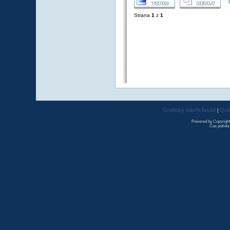
Strana
1
z
1
Grafický návrh fasád
Qui
|
Powered by Copyrigh
Čas potřebn