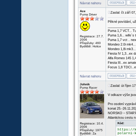
Návrat nahoru
Ace
Zaslal: čt září 0
Puma Driver
Pěkné povídání, už
_______________
Puma 1,7 VCT... Tu
Puma 1,6... wife´s 
Registrace: 27.7.
2006
Puma 1,7 vct .. nex
Příspěvky: 460
Mondeo 2.0i mk4...
Bydliště: Holice
Mondeo 1,8i mk3...
Fiesta IV 1,3...ex d
Alfa Romeo 145 1,4
Fiesta III...ex ama
Focus 1,8 TDCI...e
Návrat nahoru
Johnik
Zaslal: út říjen 
Puma Racer
V odkaze výše jsou
Pro osobní vyprávě
konat 25.-26.11.20
NORSKO – STARÝM 
Atlantickou cestu n
Kód:
Registrace: 10.4.
2006
https://
Příspěvky: 1975
polarni-
Bydliště: Za