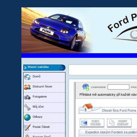
Hlavní nabídka
Domů
Diskuzní fórum
Přihlásit mě automaticky při každé ná
Fotogalerie
Můj účet
Obsah fóra Ford Puma
Odkazy
Poslat článek
Expedice starým Fordem za polárn
Seznam členů