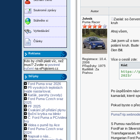
Soukromé zprávy
Autor
Johnik
Zaslal: so červe
Stáhněte si
Puma Racer
kruh
Vyhledávání
Ahoj všem,
Jak jsem už o tom 
Články
polární kruh. Bude 
člen Bill.
Reklama
Registrace: 10.4.
Více o cestě zde:
Kdo by chtěl platit víc, než
2006
musí? Zvolte si
povinné
Kód:
Příspěvky: 1975
ručení
na ePojisteni.cz.
Bydliště: Za
https://
Prahou
2023/
Střípky
Ford Puma sraz 2026
Při vysokých teplotách
Po úspěšném návrat
nejde nastartovat.
Kaťák, parohy (svody)
kamarádi, které sp
Ford Puma Czech sraz
2025
Pokud byste o před
PF 2025
_______________
Cvakání při přidání plynu
Boční krytka na blinkr
PumaTrip.webnode
Č: Ford Puma a PC/video
hry
S Pumou navštíven
Videa o pumě by Ace
FordFair in Silvers
Ford Puma Czech sraz
2024
Transfagarasan, R
Napsali o nás...
Hungarian Ford Pu