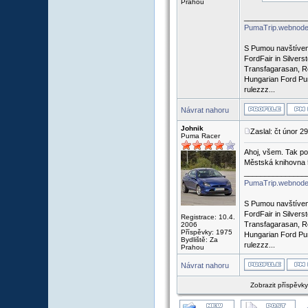
Prahou
_______________
PumaTrip.webnode
S Pumou navštíven
FordFair in Silvers
Transfagarasan, R
Hungarian Ford Pu
rulezzz...
Návrat nahoru
Johnik
Zaslal: čt únor 2
Puma Racer
Ahoj, všem. Tak po
Městská knihovna 5
_______________
PumaTrip.webnode
S Pumou navštíven
FordFair in Silvers
Registrace: 10.4.
Transfagarasan, R
2006
Příspěvky: 1975
Hungarian Ford Pu
Bydliště: Za
rulezzz...
Prahou
Návrat nahoru
Zobrazit příspěvk