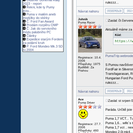
Oldtimer Bohemia Rally
rulezzz...
2023 - report
Řekni, kde ty Pumy
jsou...
Návrat nahoru
Puma v malém aneb
modýlky do sbírky
Johnik
Zaslal: čt červe
Č: Ford Fan Award
Puma Racer
Prodám rozpěru OMP
Č: Jak do servisního
Aktuálně máme za s
módu palubního PC
Kód:
Články
Expedice starým Fordem
https://
za polární kruh
P: Ford Mondeo Mk.3 5D
rv.2004
_______________
PumaTrip.webnode
Registrace: 10.4.
2006
Příspěvky: 1975
S Pumou navštíven
Bydliště: Za
FordFair in Silvers
Prahou
Transfagarasan, R
Hungarian Ford Pu
rulezzz...
Návrat nahoru
Ace
Zaslal: st srpen 
Puma Driver
Paráda. Určitě jste
_______________
Puma 1,7 VCT... Tu
Puma 1,6... wife´s 
Registrace: 27.7.
2006
Puma 1,7 vct .. nex
Příspěvky: 460
Mondeo 2.0i mk4...